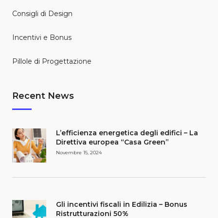
Consigli di Design
Incentivi e Bonus
Pillole di Progettazione
Recent News
L’efficienza energetica degli edifici – La
Direttiva europea “Casa Green”
Novembre 15, 2024
Gli incentivi fiscali in Edilizia – Bonus
Ristrutturazioni 50%