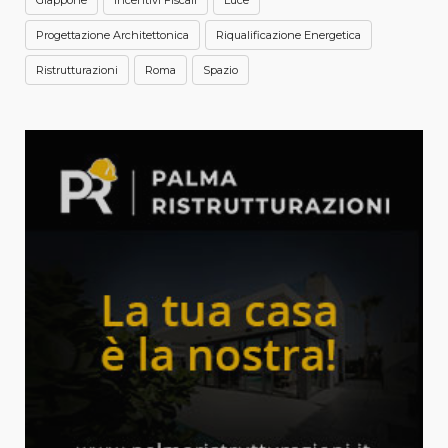
Giappone
Incentivi Fiscali
Luce
Progettazione Architettonica
Riqualificazione Energetica
Ristrutturazioni
Roma
Spazio