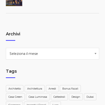
Archivi
Tags
Architetto
Architettura
Arredi
Bonus fiscali
Casa Green
Casa Luminosa
Cattedrali
Design
Dubai