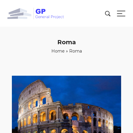
Roma
Home
»
Roma