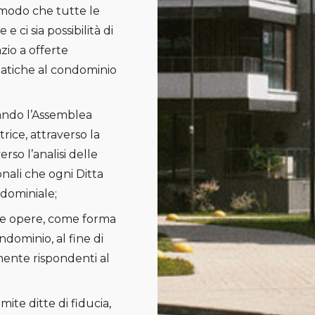
 modo che tutte le
ci sia possibilità di
zio a offerte
matiche al condominio
cando l’Assemblea
rice, attraverso la
so l’analisi delle
onali che ogni Ditta
dominiale;
lle opere, come forma
ndominio, al fine di
amente rispondenti al
ite ditte di fiducia,