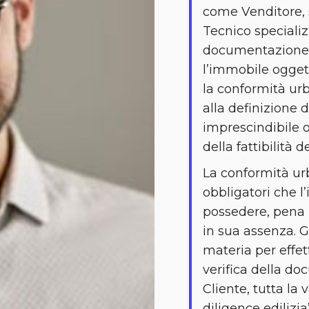
come Venditore, 
Tecnico specializ
documentazione e
l’immobile oggett
la conformità urb
alla definizione 
imprescindibile og
della fattibilità d
La conformità urba
obbligatori che 
possedere, pena l
in sua assenza. G
materia per effet
verifica della do
Cliente, tutta la
diligence edilizi