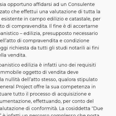
sia opportuno affidarsi ad un Consulente
zato che effettui una valutazione di tutta la
sistente in campo edilizio e catastale, per
o di compravendita. Il fine è di accertarne
anistico – edilizia, presupposto necessario
dell’atto di compravendita e condizione
gi richiesta da tutti gli studi notarili ai fini
ella vendita.
nistico edilizia è infatti uno dei requisiti
l’immobile oggetto di vendita deve
a nullità dell’atto stesso, qualora stipulato
eneral Project offre la sua competenza in
tuare tutto il processo di acquisizione e
cumentazione, effettuando, per conto del
 valutazione di conformità. La cosiddetta “Due
a” è infatti un percorso complesso che porta