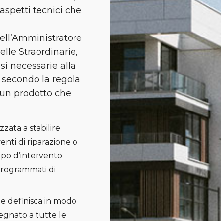
aspetti tecnici che
dell’Amministratore
lle Straordinarie,
si necessarie alla
i secondo la regola
o un prodotto che
zzata a stabilire
venti di riparazione o
tipo d’intervento
 programmati di
he definisca in modo
egnato a tutte le