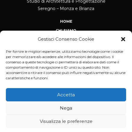
Studio di Architettura e Progettazione
Seregno – Monza e Brianza
HOME
CHI SIAMO
Gestisci Consenso Cookie
NEWS
CONTATTI
Per fornire le migliori esperienze, utilizziamo tecnologie come i cookie
per memorizzare e/o accedere alle informazioni del dispositivo. Il
PROGETTAZIONE ARCHITETTONICA
consenso a queste tecnologie ci permetterà di elaborare dati come il
comportamento di navigazione o ID unici su questo sito. Non
RISTRUTTURAZIONI EDILI
acconsentire o ritirare il consenso può influire negativamente su alcune
caratteristiche e funzioni.
PRATICHE EDILIZIE
IMMOBILIARE REAL ESTATE
Accetta
RIQUALIFICAZIONE ENERGETICA
CONSULENZE TECNICHE
Nega
Visualizza le preferenze
© 2023 General Project by
Palma Ristrutturazioni
. P. Iva
12322610960 – Design by
sabdesign