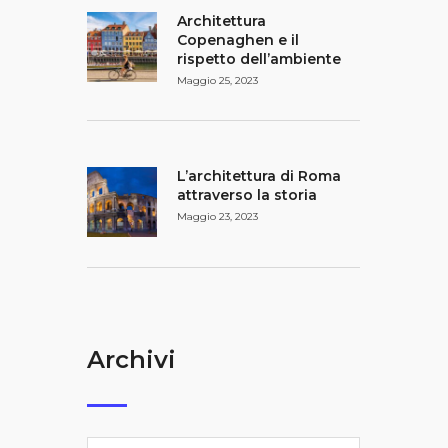
Architettura
Copenaghen e il
rispetto dell’ambiente
Maggio 25, 2023
L’architettura di Roma
attraverso la storia
Maggio 23, 2023
Archivi