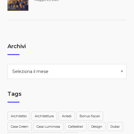
Archivi
Tags
Architetto
Architettura
Arredi
Bonus fiscali
Casa Green
Casa Luminosa
Cattedrali
Design
Dubai