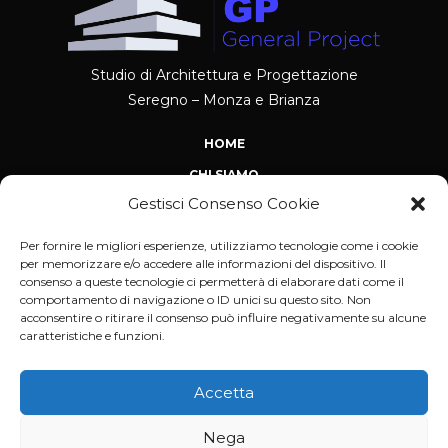
Studio di Architettura e Progettazione
Seregno – Monza e Brianza
HOME
CHI SIAMO
Gestisci Consenso Cookie
NEWS
CONTATTI
Per fornire le migliori esperienze, utilizziamo tecnologie come i cookie
per memorizzare e/o accedere alle informazioni del dispositivo. Il
PROGETTAZIONE ARCHITETTONICA
consenso a queste tecnologie ci permetterà di elaborare dati come il
comportamento di navigazione o ID unici su questo sito. Non
RISTRUTTURAZIONI EDILI
acconsentire o ritirare il consenso può influire negativamente su alcune
caratteristiche e funzioni.
PRATICHE EDILIZIE
IMMOBILIARE REAL ESTATE
Accetta
RIQUALIFICAZIONE ENERGETICA
CONSULENZE TECNICHE
Nega