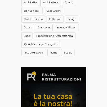
Architetto
Architettura
Arredi
Bonus fiscali
Casa Green
Casa Luminosa
Cattedrali
Design
Dubai
Giappone
Incentivi Fiscali
Luce
Progettazione Architettonica
Riqualificazione Energetica
Ristrutturazioni
Roma
Spazio