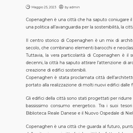
Maggio 25, 2023
by
admin
Copenaghen è una città che ha saputo coniugare il r
una politica all’avanguardia per la sostenibilità, la c
Il centro storico di Copenaghen è un mix di architet
secolo, che combinano elementi barocchi e neoclass
Tuttavia, la vera particolarità di Copenaghen è il s
decenni, la città ha saputo attirare l’attenzione di a
creazione di edifici sostenibili.
Copenaghen è stata proclamata città dell’architettur
portato alla realizzazione di molti nuovi edifici dalle
Gli edifici della città sono stati progettati per ridurr
bassissimo consumo energetico. Tra i suoi tesor
Biblioteca Reale Danese e il Nuovo Ospedale di Niel
Copenaghen è una città che guarda al futuro, puntand