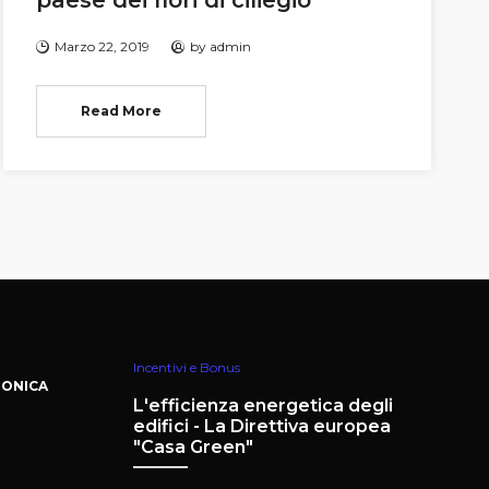
paese dei fiori di ciliegio
Marzo 22, 2019
by
admin
Read More
Incentivi e Bonus
TONICA
L'efficienza energetica degli
edifici - La Direttiva europea
"Casa Green"