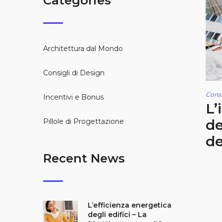
Categories
Architettura dal Mondo
Consigli di Design
Consi
Incentivi e Bonus
L’
de
Pillole di Progettazione
de
Recent News
L’efficienza energetica
degli edifici – La