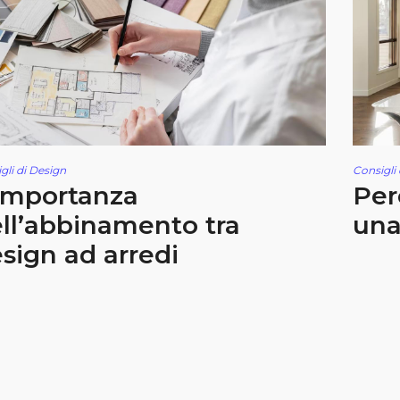
gli di Design
Consigli
importanza
Per
ll’abbinamento tra
una
sign ad arredi