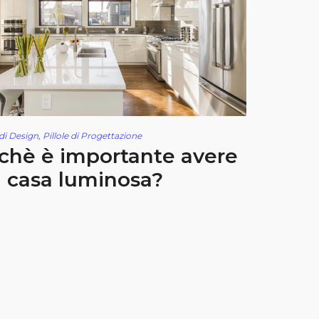
 di Design
,
Pillole di Progettazione
chè è importante avere
 casa luminosa?