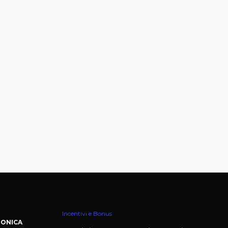
Incentivi e Bonus
TONICA