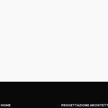
HOME
PROGETTAZIONE ARCHITET