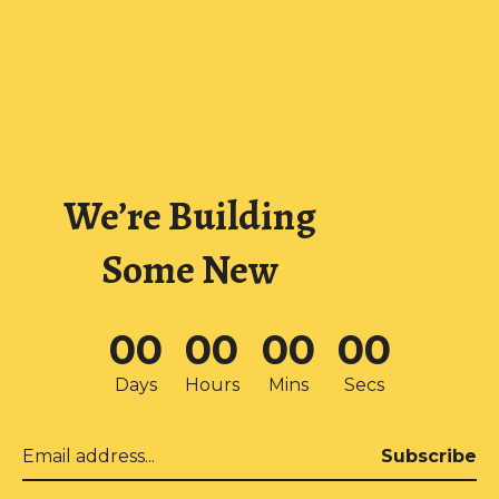
We’re Building
Some New
0
0
0
0
0
0
0
0
Days
Hours
Mins
Secs
Subscribe